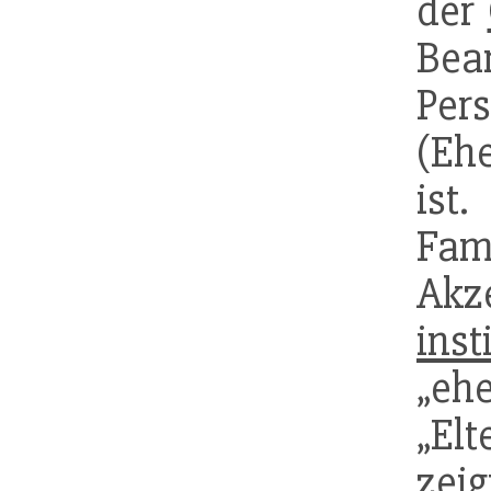
der
Bea
Pe
(Eh
is
Fam
Ak
inst
„eh
„El
zei