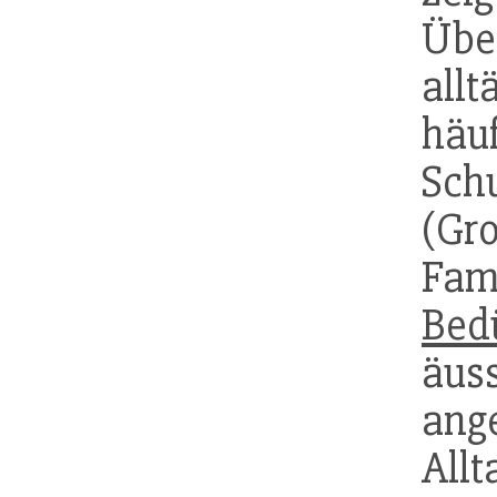
Üb
all
häu
Sch
(Gr
Fam
Bed
äuss
ang
All