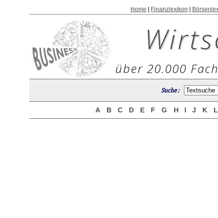
Home
|
Finanzlexikon
|
Börsenle
Wirts
über 20.000 Fach
Suche :
A
B
C
D
E
F
G
H
I
J
K