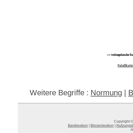
<< vorhergehender Fa
Falsifikat
Weitere Begriffe :
Normung
|
B
Copyright ©
Banklexikon
|
Börsenlexikon
|
Nutzungs
A