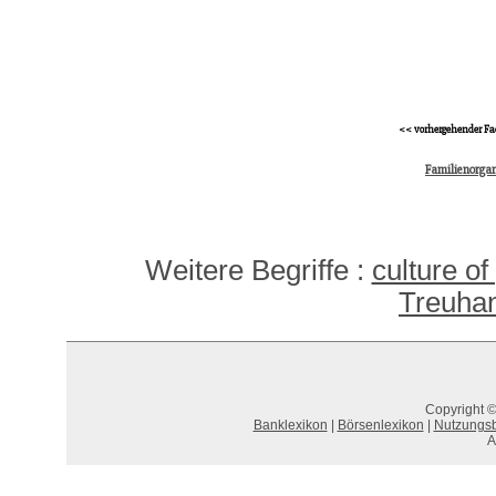
<< vorhergehender Fa
Familienorgan
Weitere Begriffe :
culture of
Treuhan
Copyright ©
Banklexikon
|
Börsenlexikon
|
Nutzungs
A