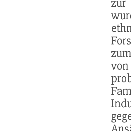
zur
wur
eth
For
zum
von
pro
Fam
Indu
ge
Ans