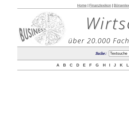
Home
|
Finanzlexikon
|
Börsenle
Wirts
über 20.000 Fach
Suche :
A
B
C
D
E
F
G
H
I
J
K