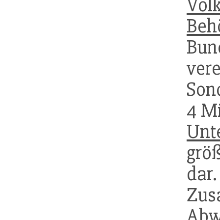
Vol
Beh
Bu
ver
Sond
4 M
Unt
größ
dar
Zu
Abw