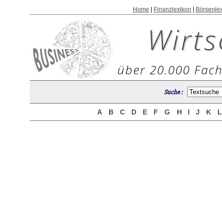
Home
|
Finanzlexikon
|
Börsenle
Wirts
über 20.000 Fach
Suche :
A
B
C
D
E
F
G
H
I
J
K