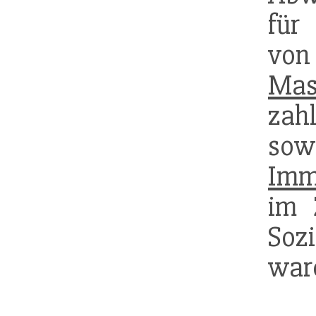
fü
Mas
zah
so
Imm
im 
Soz
war