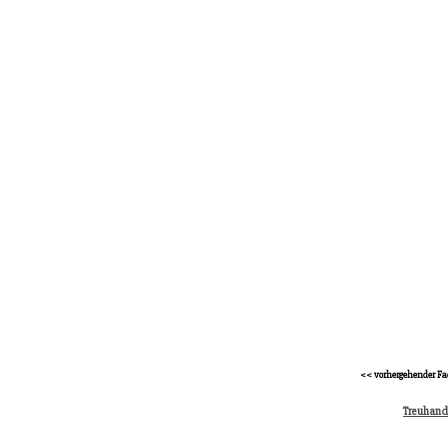
<< vorhergehender Fa
Treuhand