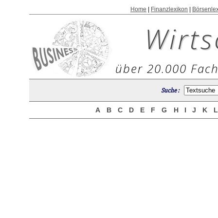
Home
|
Finanzlexikon
|
Börsenle
Wirts
über 20.000 Fach
Suche :
A
B
C
D
E
F
G
H
I
J
K