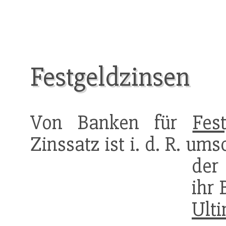
Festgeldzinsen
Von Banken für
Fes
Zinssatz ist i. d. R. um
der
ihr 
Ult