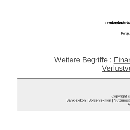
<< vorhergehender Fa
Festge
Weitere Begriffe :
Fina
Verlustv
Copyright ©
Banklexikon
|
Börsenlexikon
|
Nutzungs
A