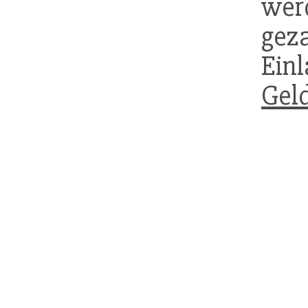
we
gez
Ein
Gel