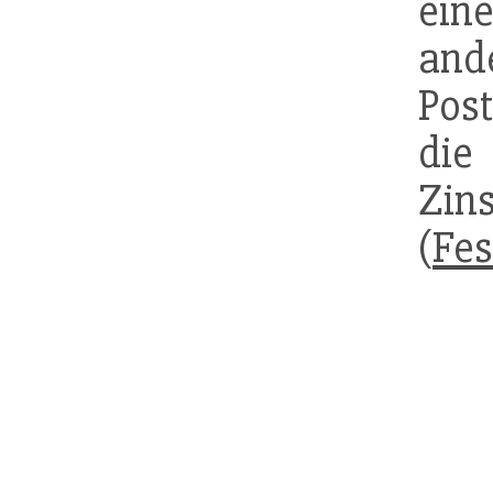
eine
and
Post
di
Zin
(
Fes