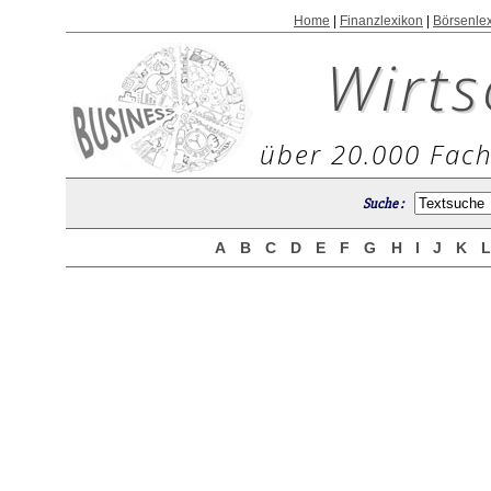
Home
|
Finanzlexikon
|
Börsenle
Wirts
über 20.000 Fach
Suche :
A
B
C
D
E
F
G
H
I
J
K