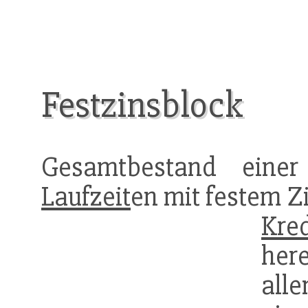
Festzinsblock
Gesamtbestand eine
Laufzeit
en mit festem Z
Kred
her
all