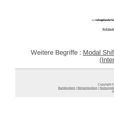
<< vorhergehender Fa
Festzins
Weitere Begriffe :
Modal Shif
(Int
Copyright ©
Banklexikon
|
Börsenlexikon
|
Nutzungs
A