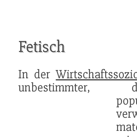
Fetisch
In der
Wirtschaftssozi
unbestimmter
pop
ve
mat