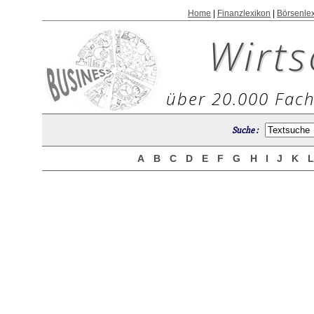
Home
|
Finanzlexikon
|
Börsenle
Wirts
über 20.000 Fach
Suche :
A
B
C
D
E
F
G
H
I
J
K