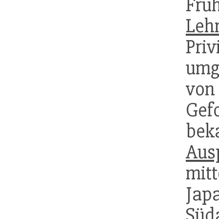
Fr
Leh
Pri
umg
v
Gef
bek
Aus
mit
Jap
Süd