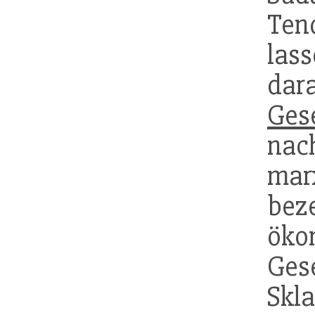
Ten
la
dar
Ges
na
ma
bez
öko
Ges
Skl