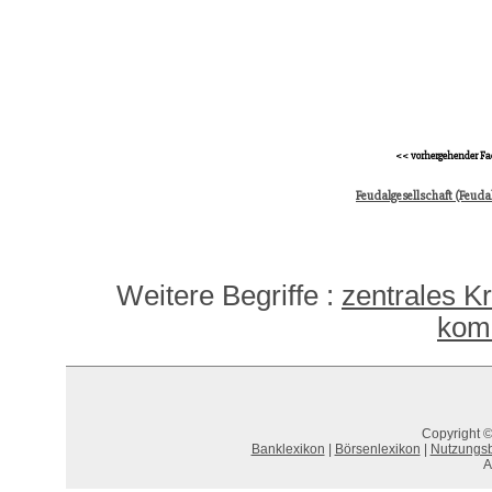
<< vorhergehender Fa
Feudalgesellschaft (Feuda
Weitere Begriffe :
zentrales Kr
kom
Copyright ©
Banklexikon
|
Börsenlexikon
|
Nutzungs
A