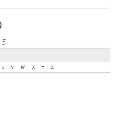
o
15
U
V
W
X
Y
Z