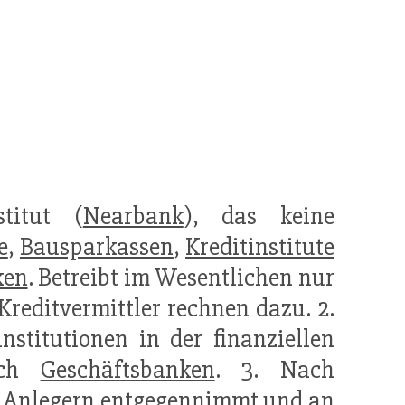
titut (
Nearbank
), das keine
e
,
Bausparkassen
,
Kreditinstitute
ken
. Betreibt im Wesentlichen nur
reditvermittler rechnen dazu. 2.
nstitutionen in der finanziellen
uch
Geschäftsbanken
. 3. Nach
on Anlegern entgegennimmt und an