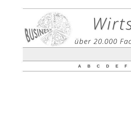
Wirt
über 20.000 Fac
A
B
C
D
E
F