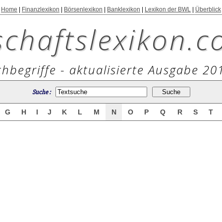
Home
|
Finanzlexikon
|
Börsenlexikon
|
Banklexikon
|
Lexikon der BWL
|
Überblick
schaftslexikon.c
hbegriffe - aktualisierte Ausgabe 20
Suche :
G
H
I
J
K
L
M
N
O
P
Q
R
S
T