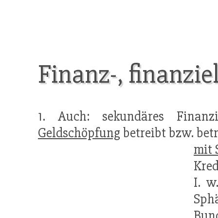
Finanz-, finanzie
1. Auch: sekundäres Finanzie
Geldschöpfung
betreibt bzw. bet
mit
Kred
I. w
Sph
Bun