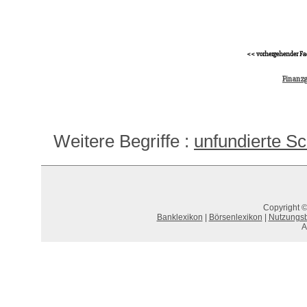
<< vorhergehender Fa
Finanzg
Weitere Begriffe :
unfundierte S
Copyright ©
Banklexikon
|
Börsenlexikon
|
Nutzungs
A