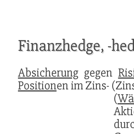
Finanzhedge, -he
Absicherung
gegen
Ris
Position
en im Zins- (Zi
(
Wäh
Akt
dur