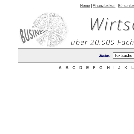
Home
|
Finanzlexikon
|
Börsenle
Wirts
über 20.000 Fach
Suche :
A
B
C
D
E
F
G
H
I
J
K