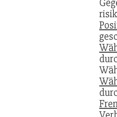
Ge
ris
Posi
ge
Wäh
dur
Wäh
Wäh
d
Fre
Ve