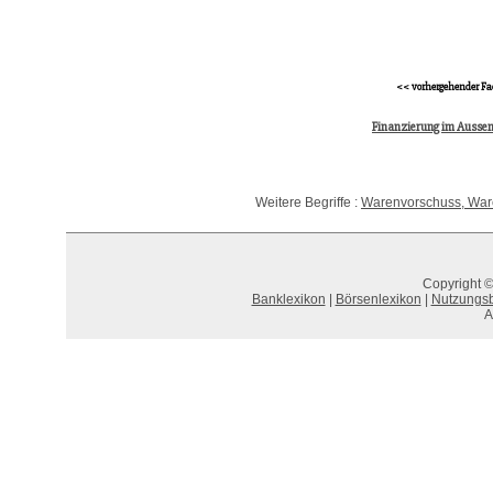
<< vorhergehender Fa
Finanzierung im Ausse
Weitere Begriffe :
Warenvorschuss, Wa
Copyright ©
Banklexikon
|
Börsenlexikon
|
Nutzungs
A