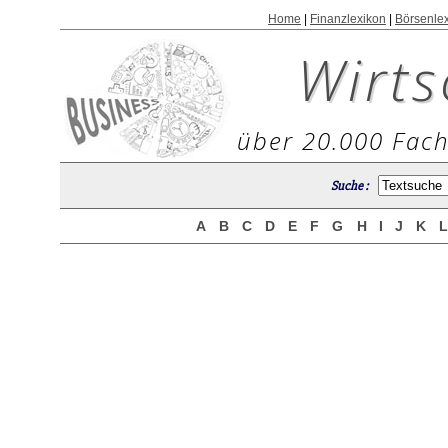
Home
|
Finanzlexikon
|
Börsenle
Wirts
über 20.000 Fach
Suche :
A
B
C
D
E
F
G
H
I
J
K