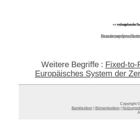
<< vorhergehender Fa
Finanzierungs(grenz)koste
Weitere Begriffe :
Fixed-to-
Europäisches System der Zent
Copyright ©
Banklexikon
|
Börsenlexikon
|
Nutzungs
A