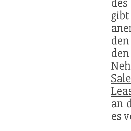
de
gib
ane
den
de
Neh
Sale
Lea
an 
es v