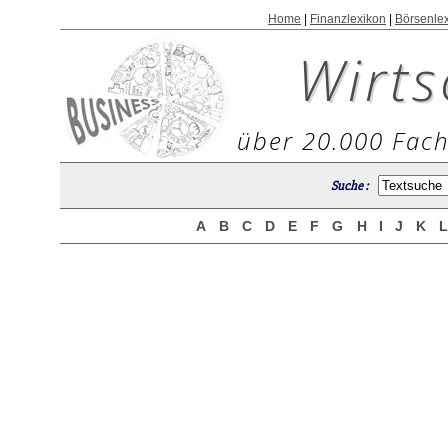
Home
|
Finanzlexikon
|
Börsenle
Wirts
über 20.000 Fach
Suche :
A
B
C
D
E
F
G
H
I
J
K