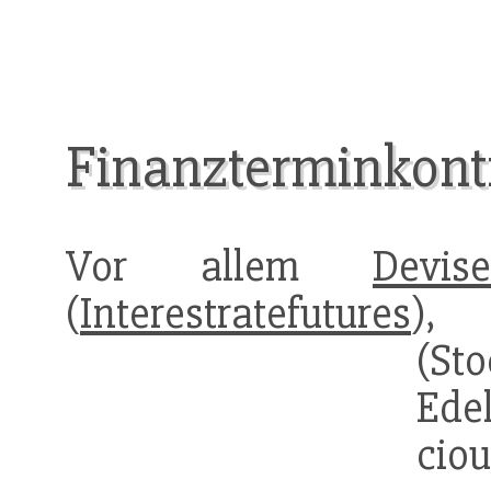
Finanzterminkont
Vor allem
Devis
(
Interestratefutures
(Sto
Ede
ciou