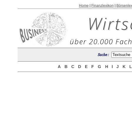
Home
|
Finanzlexikon
|
Börsenle
Wirts
über 20.000 Fach
Suche :
A
B
C
D
E
F
G
H
I
J
K