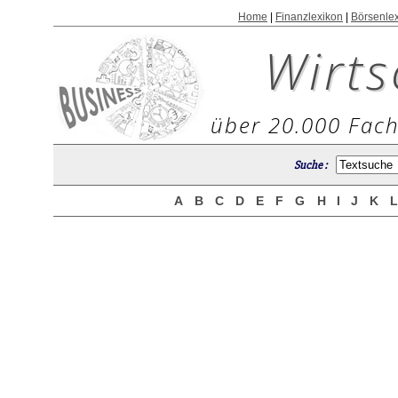
Home
|
Finanzlexikon
|
Börsenle
Wirts
über 20.000 Fach
Suche :
A
B
C
D
E
F
G
H
I
J
K