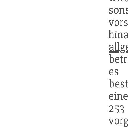
son
vor
hin
all
bet
es
be
eine
253
vo