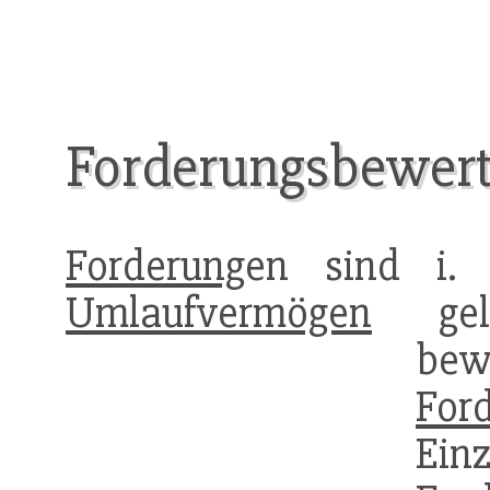
Forderungsbewer
Forderung
en sind i.
Umlaufvermögen
gelt
bew
For
Ein