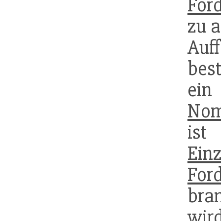
For
zu a
Auf
be
ei
Nom
ist
Einz
For
bra
wir