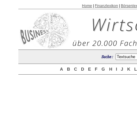
Home
|
Finanzlexikon
|
Börsenle
Wirts
über 20.000 Fach
Suche :
A
B
C
D
E
F
G
H
I
J
K