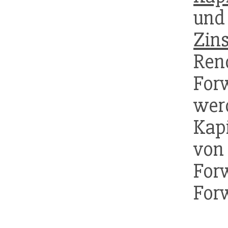
und
Zin
Ren
For
wer
Kap
von
For
For