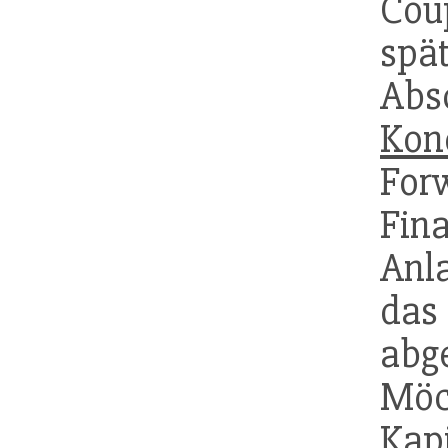
Cou
spä
Abs
Kon
For
Fi
Anl
da
abg
Mö
Kap