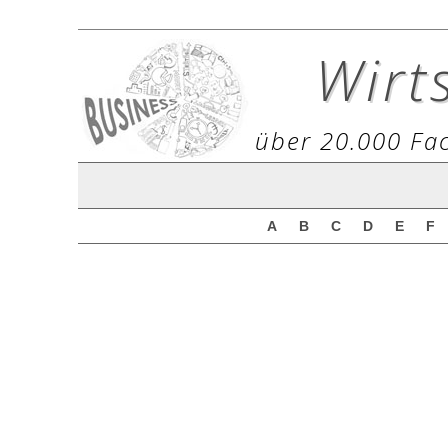
Wirt
über 20.000 Fac
A
B
C
D
E
F