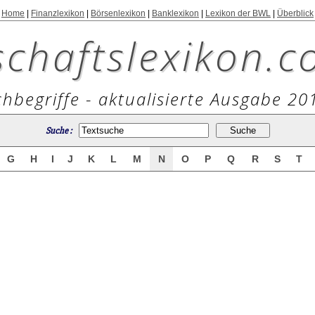
Home
|
Finanzlexikon
|
Börsenlexikon
|
Banklexikon
|
Lexikon der BWL
|
Überblick
schaftslexikon.c
hbegriffe - aktualisierte Ausgabe 20
Suche :
G
H
I
J
K
L
M
N
O
P
Q
R
S
T