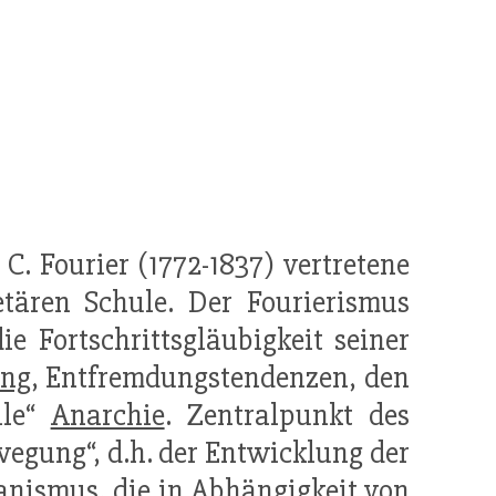
 C. Fourier (1772-1837) vertretene
tären Schule. Der Fourierismus
e Fortschrittsgläubigkeit seiner
ung
, Entfremdungstendenzen, den
lle“
Anarchie
. Zentralpunkt des
wegung“, d.h. der Entwicklung der
anismus, die in
Abhängigkeit
von