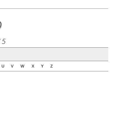
o
15
U
V
W
X
Y
Z