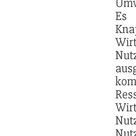
Umw
Es 
Kn
Wirt
Nut
aus
kom
Res
Wir
Nut
Nut