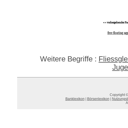
<< vorhergehender Fa
free-floating ag
Weitere Begriffe :
Fliessgl
Juge
Copyright ©
Banklexikon
|
Börsenlexikon
|
Nutzungs
A