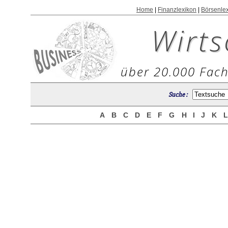
Home
|
Finanzlexikon
|
Börsenle
Wirts
über 20.000 Fach
Suche :
A
B
C
D
E
F
G
H
I
J
K