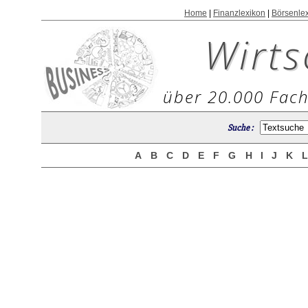
Home
|
Finanzlexikon
|
Börsenle
Wirts
über 20.000 Fach
Suche :
A
B
C
D
E
F
G
H
I
J
K