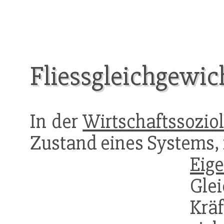
Fliessgleichgewic
In der
Wirtschaftssozio
Zustand eines Systems, 
Eig
Gle
Krä