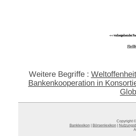
<< vorhergehender Fa
Fließf
Weitere Begriffe :
Weltoffenhei
Bankenkooperation in Konsorti
Glob
Copyright ©
Banklexikon
|
Börsenlexikon
|
Nutzungs
A