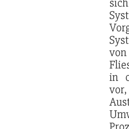
sich
Sys
Vor
Syst
von
Flie
in 
vo
Aus
Um
Pro