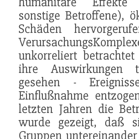
humanitäre Effekte 
sonstige Betroffene), 
Schäden hervorgeru
VerursachungsKomplex
unkorreliert betrachte
ihre Auswirkungen tr
gesehen - Ereignis
Einflußnahme entzogen
letzten Jahren die Bet
wurde gezeigt, daß s
Gruppen untereinander