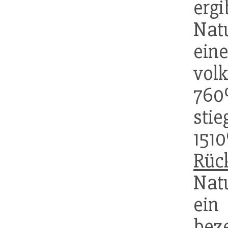
e
Nat
ein
vol
760
sti
15
Rüc
Nat
ein
bez