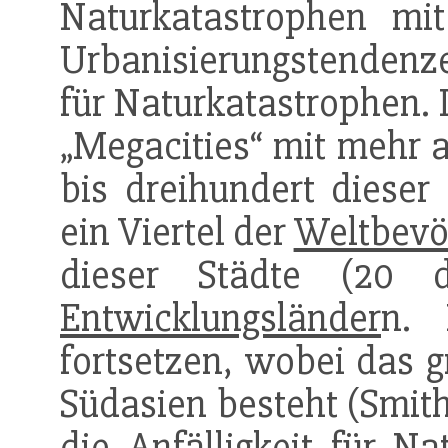
Naturkatastrophen mi
Urbanisierungstendenze
für Naturkatastrophen. I
„Megacities“ mit mehr a
bis dreihundert dieser 
ein Viertel der
Weltbevö
dieser Städte (20 
Entwicklungsländer
n. 
fortsetzen, wobei das 
Südasien besteht (Smith
die Anfälligkeit für Na