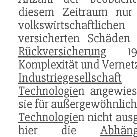
diesem Zeitraum nu
volkswirtschaftlic
versicherten Schäd
Rückversicherung
199
Komplexität und Vernetz
Industriegesellschaft
a
Technologie
n angewiese
sie für außergewöhnlich
Technologie
n nicht ausg
hier die
Abhäng