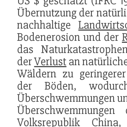
US $ geschätzt (IFRC 1
Übernutzung der natürli
nachhaltige
Landwirts
Bodenerosion und der
das Naturkatastrophenr
der
Verlust
an natürliche
Wäldern zu geringerer
der Böden, wodurc
Überschwemmungen und 
Überschwemmungen d
Volksrepublik Chin