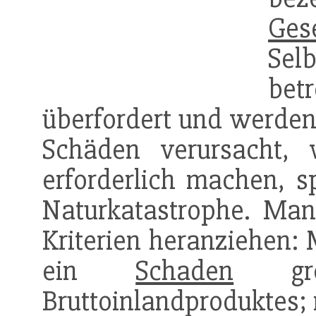
Gese
Sel
bet
überfordert und werden 
Schäden verursacht, w
erforderlich machen, s
Naturkatastrophe. Man
Kriterien heranziehen: 
ein
Schaden
grö
Bruttoinlandproduktes;