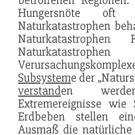
betroffenen Regionen
Hungersnöte oft
Naturkatastrophen beha
Naturkatastrophen
Naturkatastr
Verursachungskomplexe 
Subsystem
e der „Natur
verstand
en werden
Extremereignisse wie 
Erdbeben stellen ei
Ausmaß die natürliche 