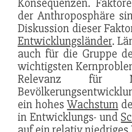
Konsequenzen. Faktore
der Anthroposphäre sin
Diskussion dieser Fakto
Entwicklungsländer
. Lä
auch für die Gruppe der
wichtigsten Kernproble
Relevanz für Nat
Bevölkerungsentwicklun
ein hohes
Wachstum
d
in Entwicklungs- und
Sc
auf ein relativ niedrige