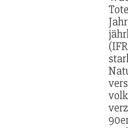
Tot
Jahr
jäh
(IF
sta
Nat
ve
volk
ver
90e