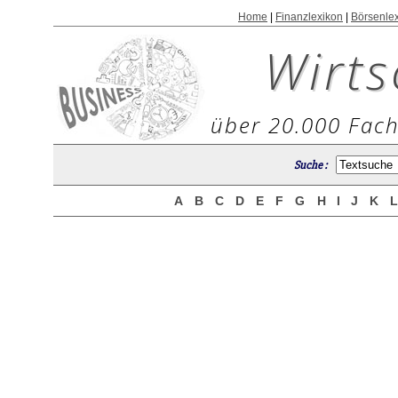
Home
|
Finanzlexikon
|
Börsenle
Wirts
über 20.000 Fach
Suche :
A
B
C
D
E
F
G
H
I
J
K