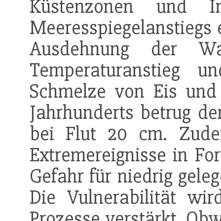
Küstenzonen und In
Meeresspiegelanstiegs e
Ausdehnung der Wa
Temperaturanstieg 
Schmelze von Eis und 
Jahrhunderts betrug de
bei Flut 20 cm. Zud
Extremereignisse in Fo
Gefahr für niedrig gele
Die Vulnerabilität wi
Prozesse verstärkt. Ob