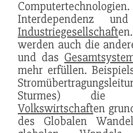
Computertechnologie
Interdependenz u
Industriegesellschaft
en
werden auch die ander
und das
Gesamtsyste
mehr erfüllen. Beispie
Stromübertragungsleit
Sturmes) die Fu
Volkswirtschaft
en grun
des Globalen Wande