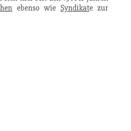
ihen
ebenso wie
Syndikat
e zur