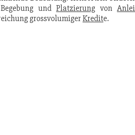
 Begebung und
Platzierung
von
Anle
eichung grossvolumiger
Kredit
e.