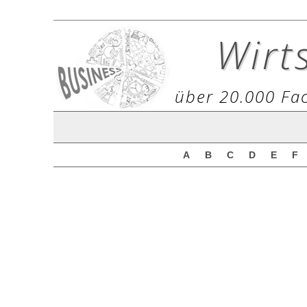
Wirt
über 20.000 Fac
A
B
C
D
E
F