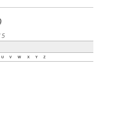
o
15
U
V
W
X
Y
Z