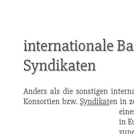
internationale B
Syndikaten
Anders als die sonstigen inter
Konsortien bzw.
Syndikat
en in z
eine
in E
zune