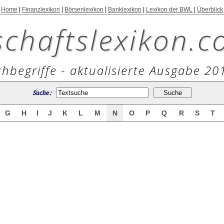
Home
|
Finanzlexikon
|
Börsenlexikon
|
Banklexikon
|
Lexikon der BWL
|
Überblick
schaftslexikon.c
hbegriffe - aktualisierte Ausgabe 20
Suche :
G
H
I
J
K
L
M
N
O
P
Q
R
S
T