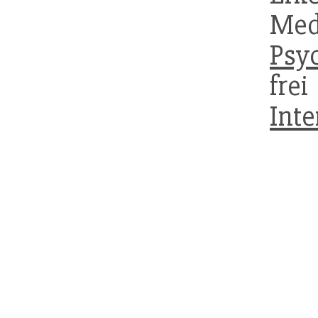
Med
Psy
fre
Inte