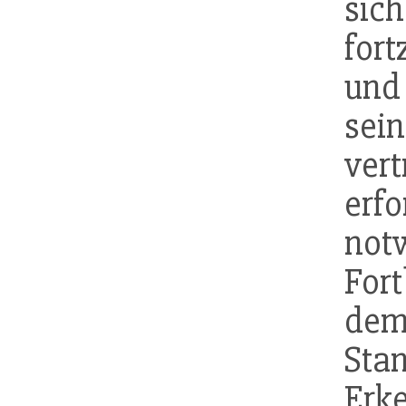
sic
fort
und
sei
ver
erf
no
For
dem
Sta
Erk