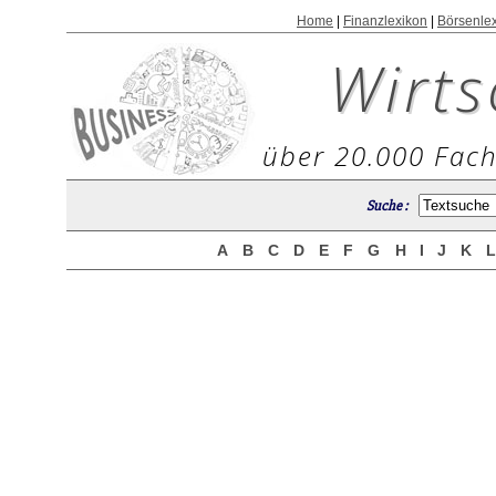
Home
|
Finanzlexikon
|
Börsenle
Wirts
über 20.000 Fach
Suche :
A
B
C
D
E
F
G
H
I
J
K