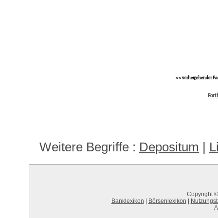
<< vorhergehender Fa
Fort
Weitere Begriffe :
Depositum
|
L
Copyright ©
Banklexikon
|
Börsenlexikon
|
Nutzungs
A