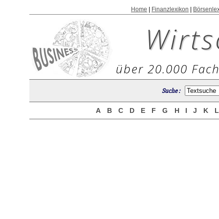
Home
|
Finanzlexikon
|
Börsenle
Wirts
über 20.000 Fach
Suche :
A
B
C
D
E
F
G
H
I
J
K