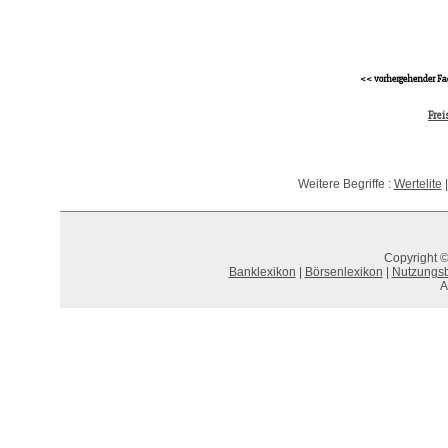
<< vorhergehender Fa
Frei
Weitere Begriffe :
Wertelite
Copyright ©
Banklexikon
|
Börsenlexikon
|
Nutzungs
A