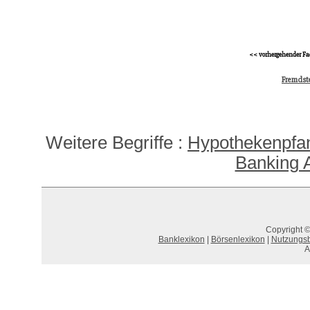
<< vorhergehender Fa
Fremdst
Weitere Begriffe :
Hypothekenpfan
Banking 
Copyright ©
Banklexikon
|
Börsenlexikon
|
Nutzungs
A