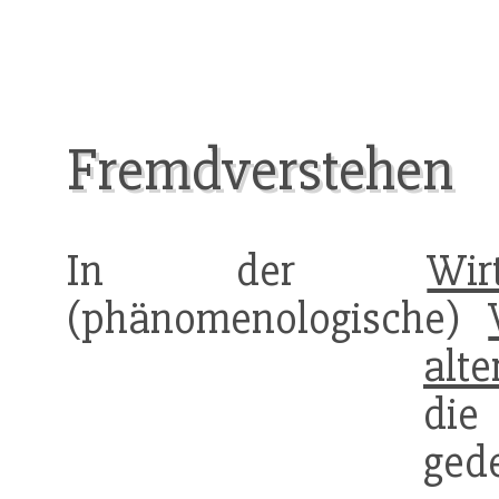
Fremdverstehen
In der
Wir
(phänomenologische)
alte
di
ged