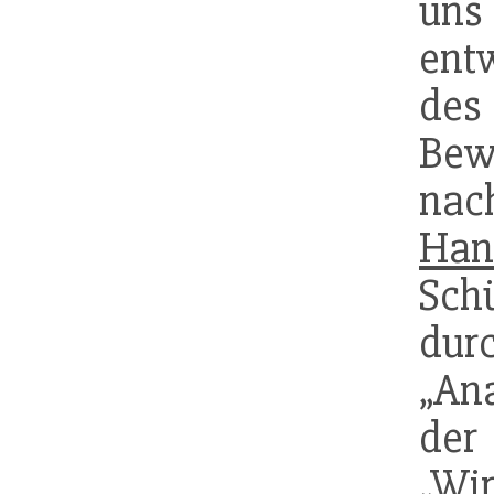
un
ent
des
Bew
nach
Han
Sch
dur
„Ana
der
„Wir