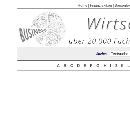
Home
|
Finanzlexikon
|
Börsenle
Wirts
über 20.000 Fach
Suche :
A
B
C
D
E
F
G
H
I
J
K