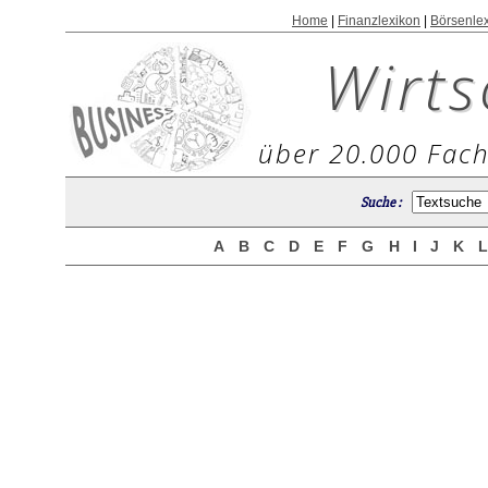
Home
|
Finanzlexikon
|
Börsenle
Wirts
über 20.000 Fach
Suche :
A
B
C
D
E
F
G
H
I
J
K