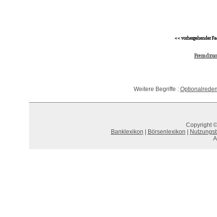
<< vorhergehender Fa
Fremdzuo
Weitere Begriffe :
Optionalrede
Copyright ©
Banklexikon
|
Börsenlexikon
|
Nutzungs
A