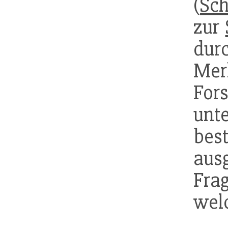
(
Sch
zur
dur
Mer
For
un
bes
aus
Fra
welc