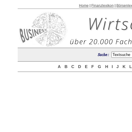
Home
|
Finanzlexikon
|
Börsenle
Wirts
über 20.000 Fach
Suche :
A
B
C
D
E
F
G
H
I
J
K