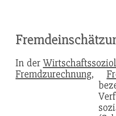
Fremdeinschätzu
In der
Wirtschaftssozio
Fremdzurechnung
,
F
bez
Ver
s