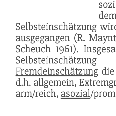
sozi
de
Selbsteinschätzung wi
ausgegangen (R. Mayntz
Scheuch 1961). Insgesa
Selbsteinschät
Fremdeinschätzung
die 
d.h. allgemein, Extremg
arm/reich,
asozial
/prom