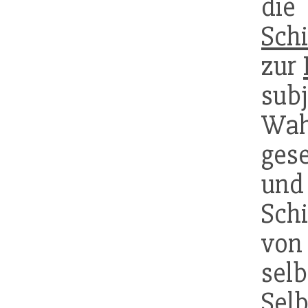
di
Sch
zur
sub
Wah
gese
un
Sch
von
sel
Sel