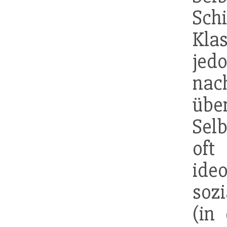
S
Kla
jed
nac
übe
Sel
oft
id
sozi
(in