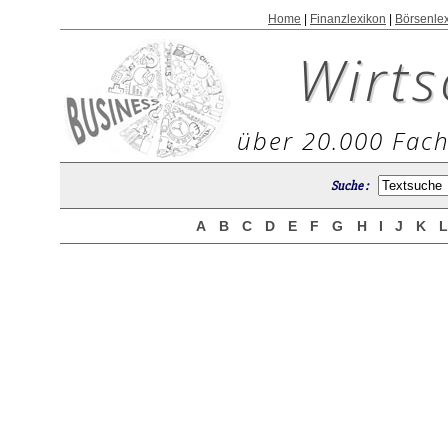
Home
|
Finanzlexikon
|
Börsenle
Wirts
über 20.000 Fach
Suche :
A
B
C
D
E
F
G
H
I
J
K