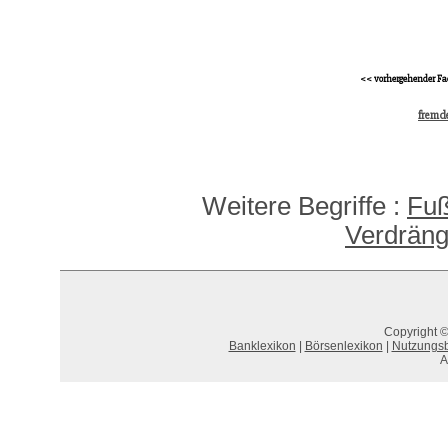
<< vorhergehender Fa
fremde
Weitere Begriffe :
Fuß
Verdrän
Copyright ©
Banklexikon
|
Börsenlexikon
|
Nutzungs
A