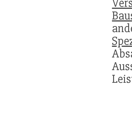
Ver
Bau
and
Spe
Absa
Aus
Lei