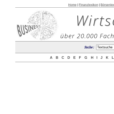
Home
|
Finanzlexikon
|
Börsenle
Wirts
über 20.000 Fach
Suche :
A
B
C
D
E
F
G
H
I
J
K