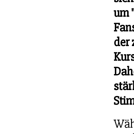
um "
Fan
der
Kur
Dahe
stär
Sti
Wäh