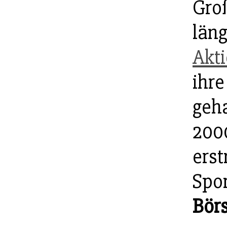
Groß
läng
Akti
ihr
geh
200
erst
Spo
Bör