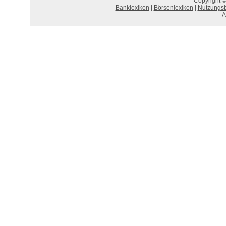
Copyright ©
Banklexikon
|
Börsenlexikon
|
Nutzungs
A