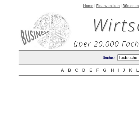
Home
|
Finanzlexikon
|
Börsenle
Wirts
über 20.000 Fach
Suche :
A
B
C
D
E
F
G
H
I
J
K