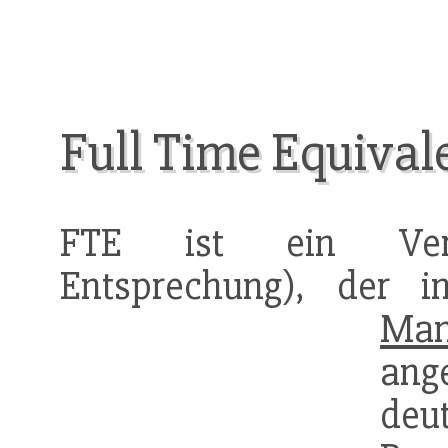
Full Time Equival
FTE ist ein Vergl
Entsprechung), der
Man
an
deu