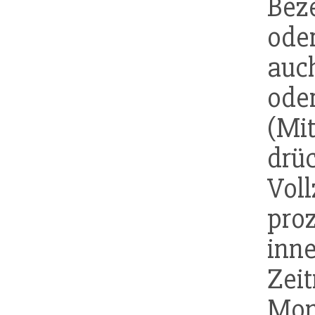
Beze
ode
auc
o
(Mi
drü
Voll
pro
inn
Zei
Mon