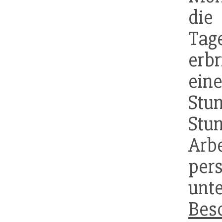
die
Tage
erb
ein
Stu
Stu
Arbe
per
unt
Bes