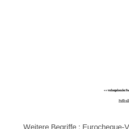
<< vorhergehender Fa
Fußball
Weitere Begriffe :
Eurocheque-V