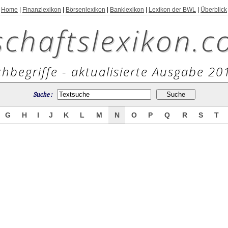
Home
|
Finanzlexikon
|
Börsenlexikon
|
Banklexikon
|
Lexikon der BWL
|
Überblick
schaftslexikon.c
hbegriffe - aktualisierte Ausgabe 20
Suche :
G
H
I
J
K
L
M
N
O
P
Q
R
S
T