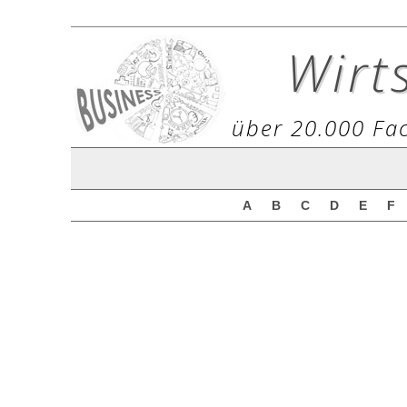
Wirt
über 20.000 Fac
A
B
C
D
E
F