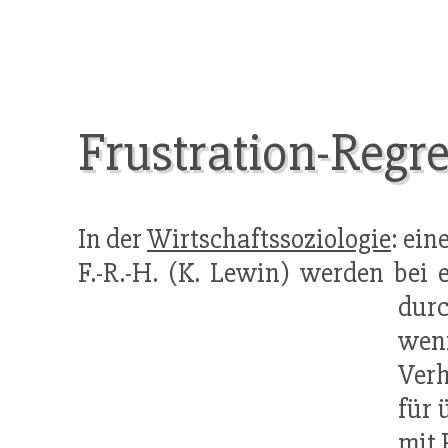
Frustration-Regr
In der
Wirtschaftssoziologie
: ei
F.-R.-H. (K. Lewin) werden bei 
dur
weni
Verh
für 
mit 