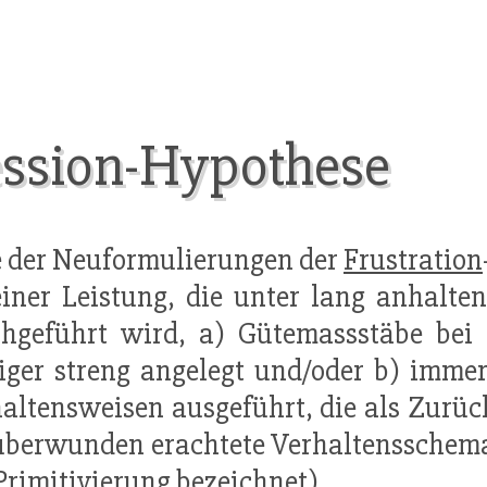
ession-Hypothese
ne der Neuformulierungen der
Frustration
einer Leistung, die unter lang anhalte
chgeführt wird, a) Gütemassstäbe bei
ger streng angelegt und/oder b) imme
altensweisen ausgeführt, die als Zurück
überwunden erachtete Verhaltensschemat
Primitivierung bezeichnet).