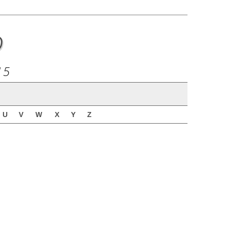
o
15
U
V
W
X
Y
Z