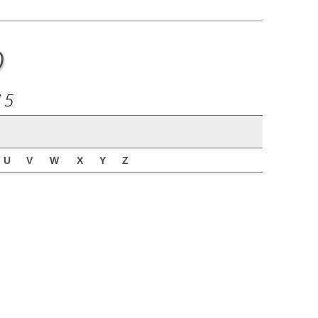
o
15
U
V
W
X
Y
Z