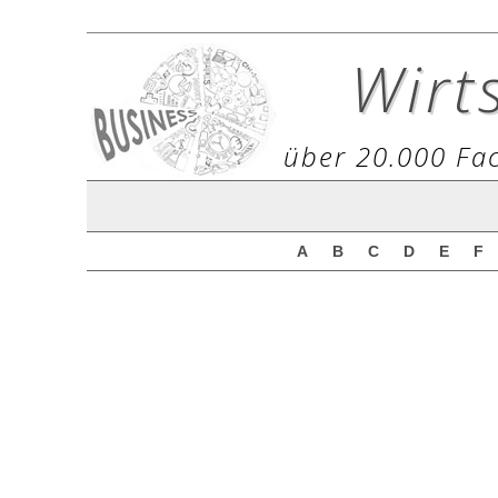
Wirt
über 20.000 Fac
A
B
C
D
E
F