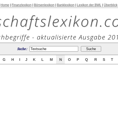
Home
|
Finanzlexikon
|
Börsenlexikon
|
Banklexikon
|
Lexikon der BWL
|
Überblick
schaftslexikon.c
hbegriffe - aktualisierte Ausgabe 20
Suche :
G
H
I
J
K
L
M
N
O
P
Q
R
S
T