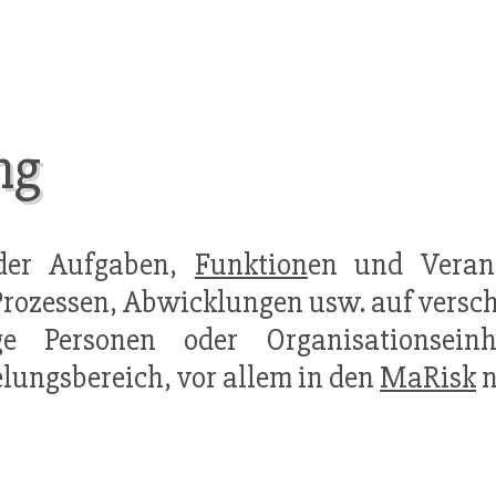
ng
er Aufgaben,
Funktion
en und Verant
Prozessen, Abwicklungen usw. auf versc
ige Personen oder Organisationsein
lungsbereich, vor allem in den
MaRisk
n