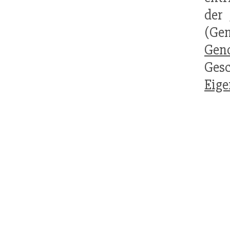
der
(Ge
Gen
Ges
Eige