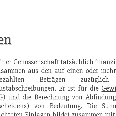
en
einer
Genossenschaft
tatsächlich finanziel
zusammen aus den auf einen oder meh
gezahlten Beträgen zuzüglic
ustabschreibungen. Er ist für die
Gew
G) und die Berechnung von Abfindungs
scheidens) von Bedeutung. Die Su
ichteten
Einlagen
bildet zusammen mi