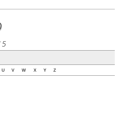
o
15
U
V
W
X
Y
Z