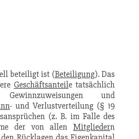
l beteiligt ist (
Beteiligung
). Das
rere
Geschäftsanteil
e tatsächlich
h Gewinnzuweisungen und
inn
- und Verlustverteilung (§ 19
ansprüchen (z. B. im Falle des
mme der von allen
Mitglieder
n
t den
Rücklagen
das
Eigenkapital