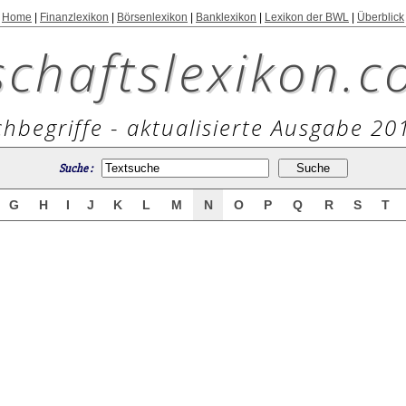
Home
|
Finanzlexikon
|
Börsenlexikon
|
Banklexikon
|
Lexikon der BWL
|
Überblick
schaftslexikon.c
hbegriffe - aktualisierte Ausgabe 20
Suche :
G
H
I
J
K
L
M
N
O
P
Q
R
S
T