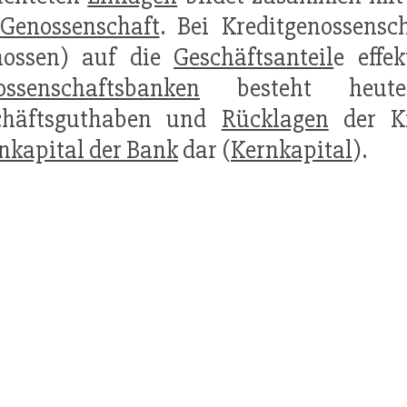
Genossenschaft
. Bei Kreditgenossens
nossen) auf die
Geschäftsanteil
e effe
ossenschaftsbanken
besteht heute 
chäftsguthaben und
Rücklagen
der Kr
nkapital der Bank
dar (
Kernkapital
).