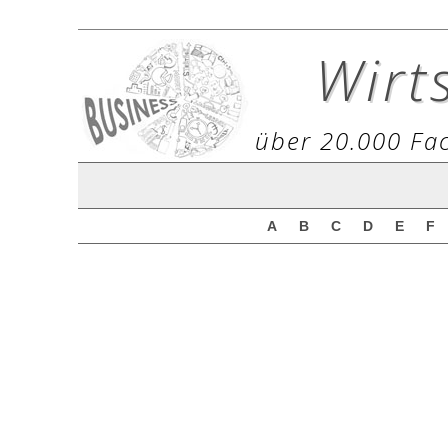
Wirt
über 20.000 Fac
A
B
C
D
E
F