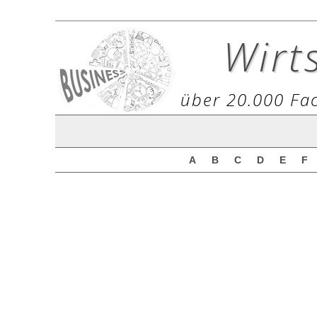
Wirt
über 20.000 Fac
A
B
C
D
E
F