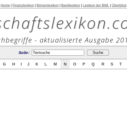
Home
|
Finanzlexikon
|
Börsenlexikon
|
Banklexikon
|
Lexikon der BWL
|
Überblick
schaftslexikon.c
hbegriffe - aktualisierte Ausgabe 20
Suche :
G
H
I
J
K
L
M
N
O
P
Q
R
S
T