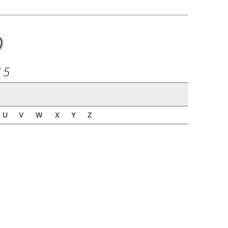
o
15
U
V
W
X
Y
Z