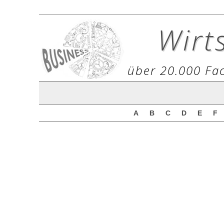
Wirt
über 20.000 Fac
A
B
C
D
E
F