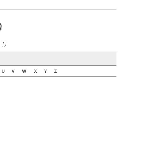
o
15
U
V
W
X
Y
Z