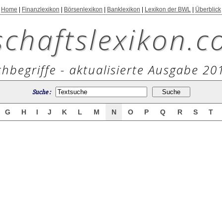
Home
|
Finanzlexikon
|
Börsenlexikon
|
Banklexikon
|
Lexikon der BWL
|
Überblick
schaftslexikon.c
hbegriffe - aktualisierte Ausgabe 20
Suche :
G
H
I
J
K
L
M
N
O
P
Q
R
S
T