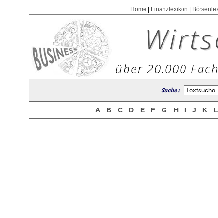
Home
|
Finanzlexikon
|
Börsenle
Wirts
über 20.000 Fach
Suche :
A
B
C
D
E
F
G
H
I
J
K