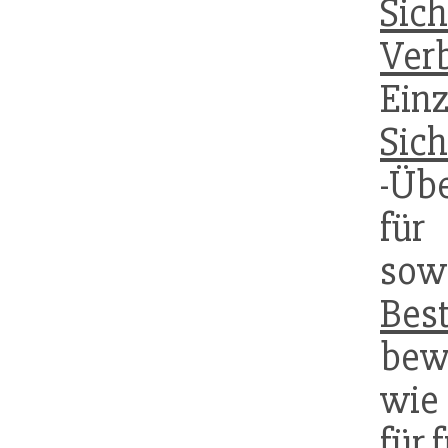
Sich
Verb
Ein
Sic
-Üb
fü
so
Best
bew
wie
für