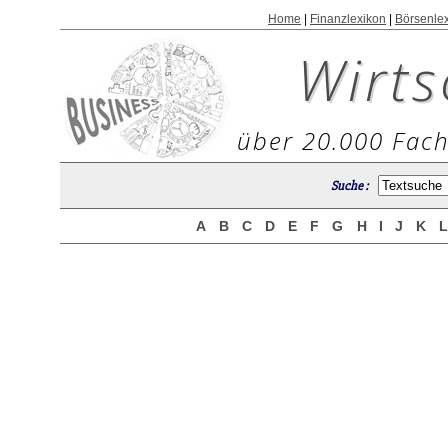
Home
|
Finanzlexikon
|
Börsenle
Wirts
über 20.000 Fach
Suche :
A
B
C
D
E
F
G
H
I
J
K