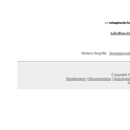
<< vorhergehender Fa
halboffenes F
Weitere Begriffe :
Verwaltungsk
Copyright ©
Banklexikon
|
Börsenlexikon
|
Nutzungs
A