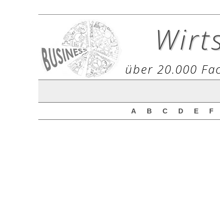
Wirt
über 20.000 Fac
A
B
C
D
E
F