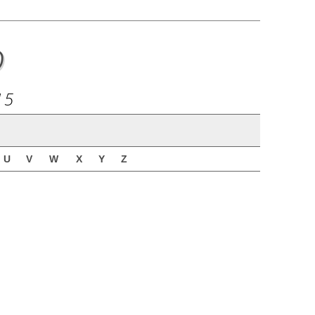
o
15
U
V
W
X
Y
Z