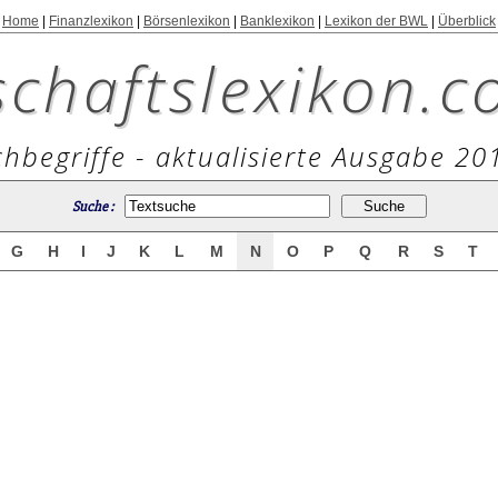
Home
|
Finanzlexikon
|
Börsenlexikon
|
Banklexikon
|
Lexikon der BWL
|
Überblick
schaftslexikon.c
hbegriffe - aktualisierte Ausgabe 20
Suche :
G
H
I
J
K
L
M
N
O
P
Q
R
S
T