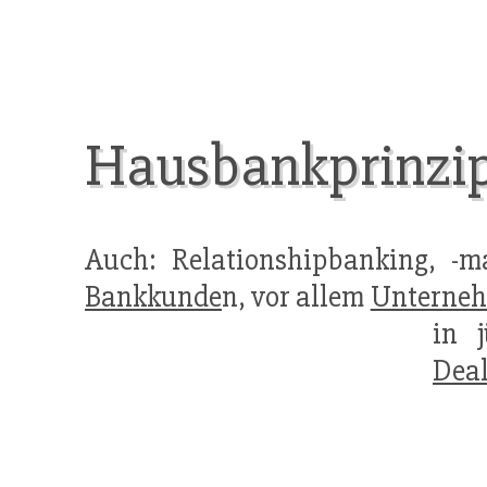
Hausbankprinzi
Auch: Relationshipbanking, -m
Bankkunde
n, vor allem
Unterne
in j
Dea