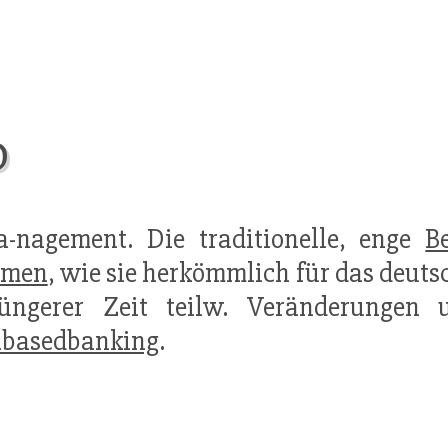
p
a-nagement. Die traditionelle, enge
B
hmen
, wie sie herkömmlich für das deut
üngerer Zeit teilw. Veränderungen un
lbasedbanking
.