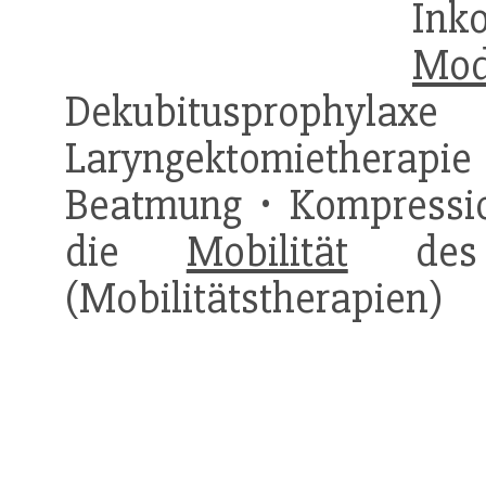
In
Mod
Dekubitusprophyla
Laryngektomietherapie •
Beatmung • Kompressi
die
Mobilität
de
(Mobilitätstherapien)