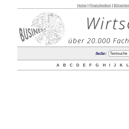
Home
|
Finanzlexikon
|
Börsenle
Wirts
über 20.000 Fach
Suche :
A
B
C
D
E
F
G
H
I
J
K