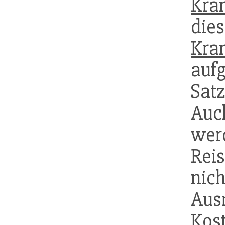
Kra
die
Kra
auf
Sat
Auc
we
Rei
ni
Au
Kos