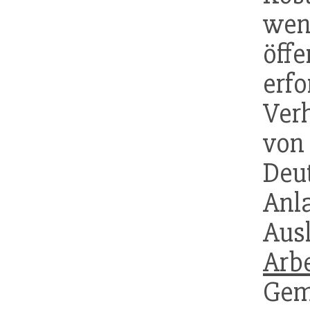
wen
öf
erf
Ver
vo
Deu
Anl
Aus
Arb
Gem