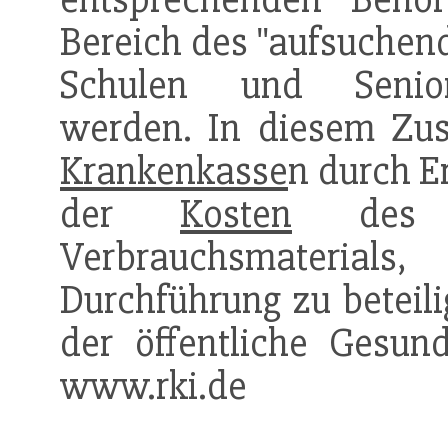
Bereich des "aufsuchend
Schulen und Seniore
werden. In diesem Zu
Krankenkasse
n durch E
der
Kosten
des I
Verbrauchsmateri
Durchführung zu beteili
der öffentliche Gesun
www.rki.de