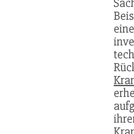
Sa
Bei
ei
inv
tec
Rüc
Kra
erh
aufg
ihr
Kra