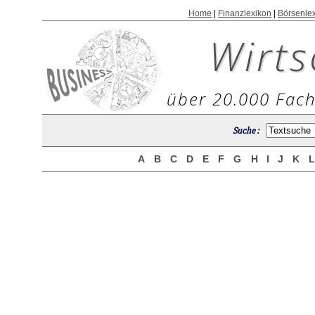
Home
|
Finanzlexikon
|
Börsenle
Wirts
über 20.000 Fach
Suche :
A
B
C
D
E
F
G
H
I
J
K