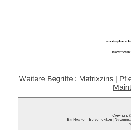
<< vorhergehender Fa
Investitionsr
Weitere Begriffe :
Matrixzins
|
Pfl
Main
Copyright ©
Banklexikon
|
Börsenlexikon
|
Nutzungs
A