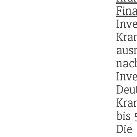
Fin
In
Kra
au
n
Inv
Deu
Kra
bis 
Die