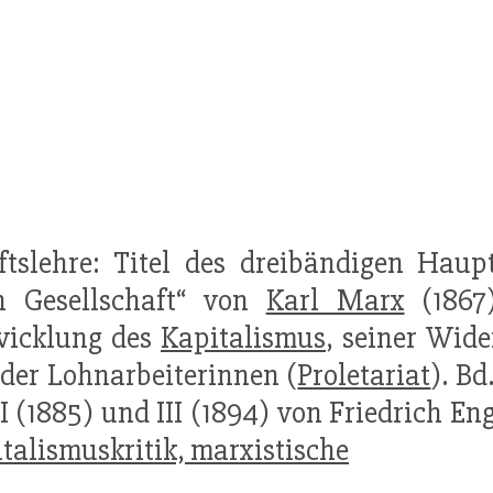
aftslehre: Titel des dreibändigen Ha
n Gesellschaft“ von
Karl Marx
(1867
wicklung des
Kapitalismus
, seiner Wid
der Lohnarbeiterinnen (
Proletariat
). Bd
II (1885) und III (1894) von Friedrich 
talismuskritik, marxistische