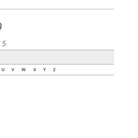
o
15
U
V
W
X
Y
Z