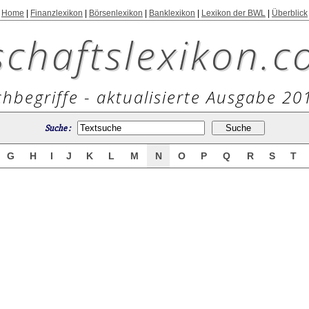
Home
|
Finanzlexikon
|
Börsenlexikon
|
Banklexikon
|
Lexikon der BWL
|
Überblick
schaftslexikon.c
hbegriffe - aktualisierte Ausgabe 20
Suche :
G
H
I
J
K
L
M
N
O
P
Q
R
S
T