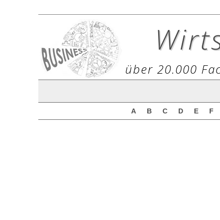
Wirt
über 20.000 Fac
A
B
C
D
E
F