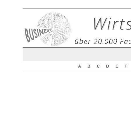
Wirt
über 20.000 Fac
A
B
C
D
E
F