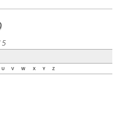
o
15
U
V
W
X
Y
Z