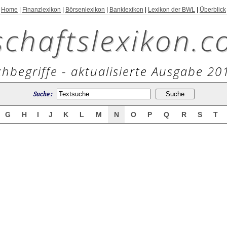
Home
|
Finanzlexikon
|
Börsenlexikon
|
Banklexikon
|
Lexikon der BWL
|
Überblick
schaftslexikon.c
hbegriffe - aktualisierte Ausgabe 20
Suche :
G
H
I
J
K
L
M
N
O
P
Q
R
S
T