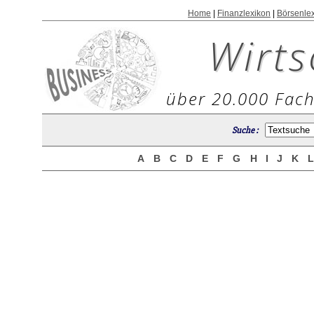
Home
|
Finanzlexikon
|
Börsenle
Wirts
über 20.000 Fach
Suche :
A
B
C
D
E
F
G
H
I
J
K