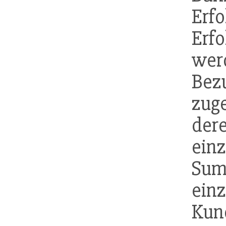
Erf
Erf
wer
Bez
zug
der
einz
Sum
ein
Ku