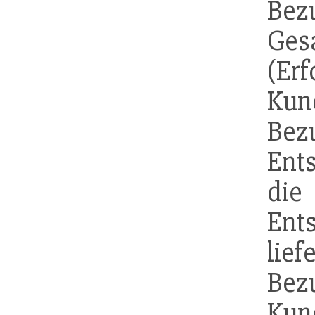
Bez
Ges
(E
Kun
Be
Ents
di
Ent
lie
Bez
Kun