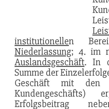
Kund
Lei
Leis
institutionelle
n Bereic
Niederlassung
; 4. im r
Auslandsgeschäft
. In 
Summe der Einzelerfolge
Geschäft mit de
Kundengeschäfts) e
Erfolgsbeitrag 