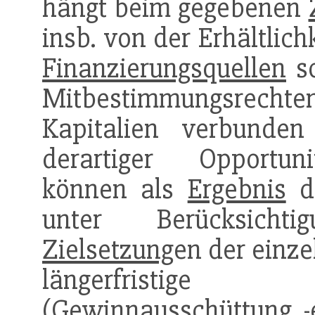
hängt beim gegebenen
insb. von der Erhältlichk
Finanzierungsquellen
so
Mitbestimmungsrechten
Kapitalien verbunde
derartiger Opportuni
können als
Ergebnis
de
unter Berücksic
Zielsetzung
en der einz
längerfristig
(
Gewinnausschüttung
, 