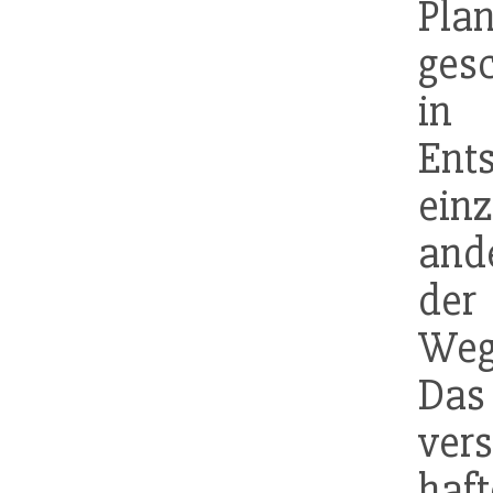
Pla
gesc
in
Ent
ei
and
der
Weg
Da
ver
ha