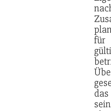
n
Zus
pla
fü
gü
betr
Übe
gese
da
sei