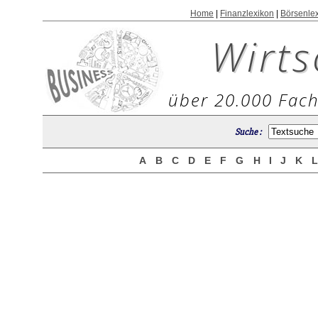
Home
|
Finanzlexikon
|
Börsenle
Wirts
über 20.000 Fach
Suche :
A
B
C
D
E
F
G
H
I
J
K