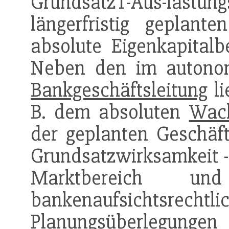
GrundsatzT-Aus-la
längerfristig geplant
absolute Eigenkapitalb
Neben den im autonom
Bankgeschäftsleitung
li
B. dem absoluten
Wach
der geplanten Geschäfts
Grundsatzwirksamkeit -
Marktbereich un
bankenaufsichtsrechtl
Planungsüberlegunge