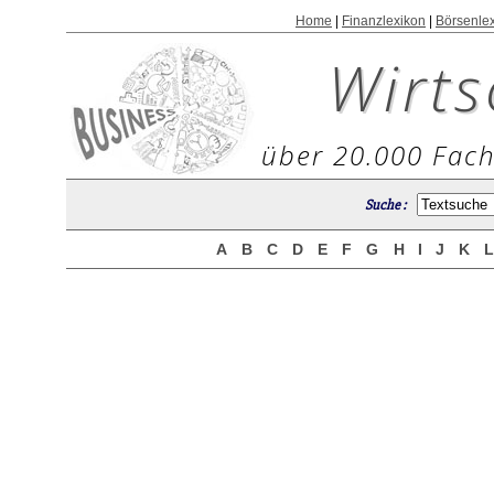
Home
|
Finanzlexikon
|
Börsenle
Wirts
über 20.000 Fach
Suche :
A
B
C
D
E
F
G
H
I
J
K