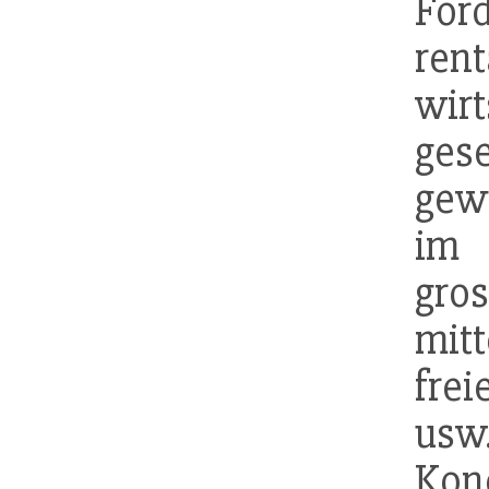
För
r
wir
gese
gew
im 
gr
mit
fre
usw.
Kon