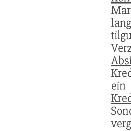
Mar
lang
til
Ve
Abs
Kre
e
Kred
Sond
ve