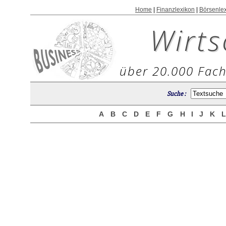
Home
|
Finanzlexikon
|
Börsenle
Wirts
über 20.000 Fach
Suche :
A
B
C
D
E
F
G
H
I
J
K