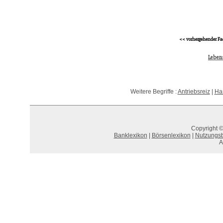
<< vorhergehender Fa
Leben
Weitere Begriffe :
Antriebsreiz
|
Han
Copyright ©
Banklexikon
|
Börsenlexikon
|
Nutzungs
A