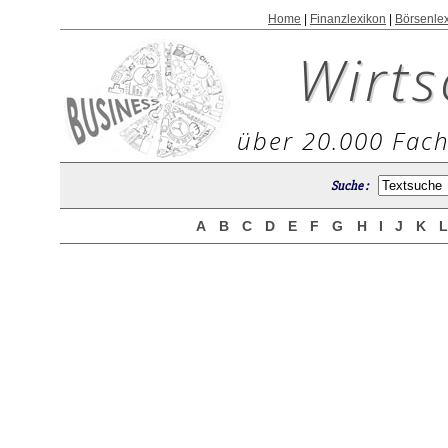
Home
|
Finanzlexikon
|
Börsenle
Wirts
über 20.000 Fach
Suche :
A
B
C
D
E
F
G
H
I
J
K