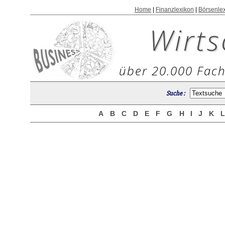
Home
|
Finanzlexikon
|
Börsenle
Wirts
über 20.000 Fach
Suche :
A
B
C
D
E
F
G
H
I
J
K