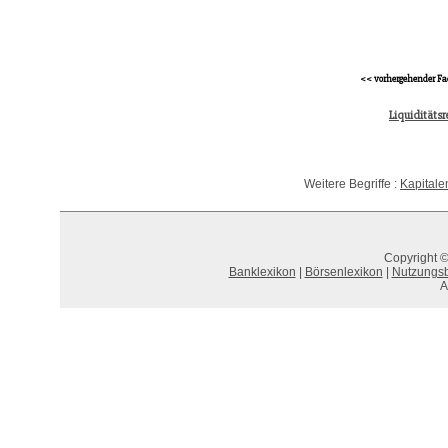
<< vorhergehender Fa
Liquiditätsr
Weitere Begriffe :
Kapitale
Copyright ©
Banklexikon
|
Börsenlexikon
|
Nutzungs
A