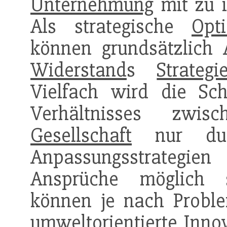
Unternehmung
mit zu i
Als strategische
Opt
können grundsätzlich 
Widerstand
s
Strategi
Vielfach wird die Sc
Verhältnisses zwi
Gesellschaft
nur dur
Anpassungsstrategien
Ansprüche möglich s
können je nach Proble
umweltorientierte
Inno