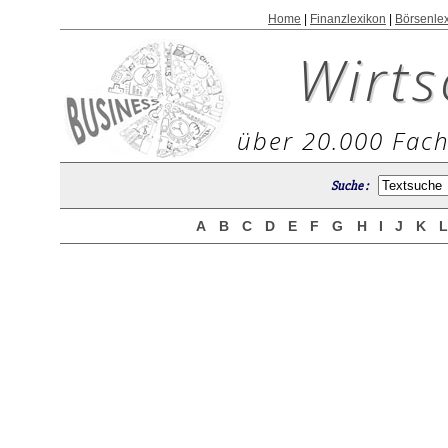
Home
|
Finanzlexikon
|
Börsenle
Wirts
über 20.000 Fach
Suche :
A
B
C
D
E
F
G
H
I
J
K