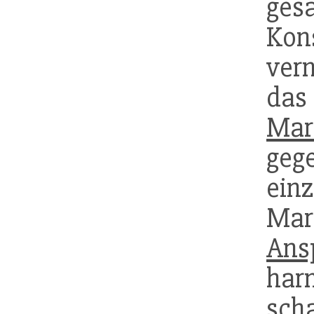
ges
Ko
vern
da
Mar
geg
ei
Ma
Ans
har
sch