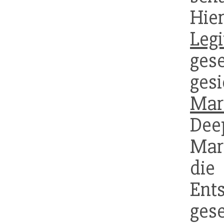
Hie
Legi
ges
ges
Mar
Dee
Mar
di
Ent
ges