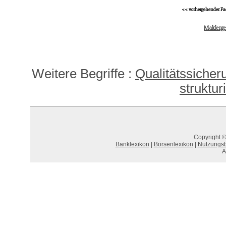
<< vorhergehender Fa
Maklerg
Weitere Begriffe :
Qualitätssicher
struktur
Copyright ©
Banklexikon
|
Börsenlexikon
|
Nutzungs
A