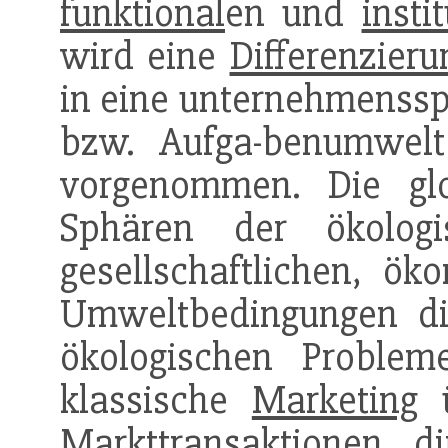
funktional
en und
insti
wird eine
Differenzieru
in eine unternehmenssp
bzw. Aufga-benumwel
vorgenommen. Die gl
Sphären der ökologisc
gesellschaftlichen, ö
Umweltbedingungen dif
ökologischen Problem
klassische
Marketing
ü
Markttransaktionen d