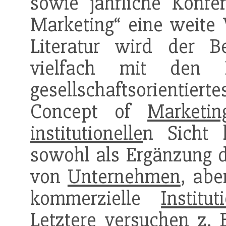
sowie jährliche Konf
Marketing“ eine weite 
Literatur wird der B
vielfach mit den Be
gesellschaftsorientier
Concept of
Marketin
institutionelle
n Sicht 
sowohl als Ergänzung 
von
Unternehmen
, abe
kommerzielle
Institut
Letztere
versuch
en z. 