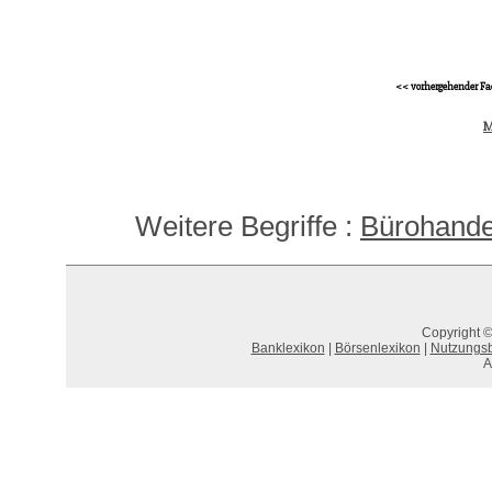
<< vorhergehender Fa
M
Weitere Begriffe :
Bürohande
Copyright ©
Banklexikon
|
Börsenlexikon
|
Nutzungs
A