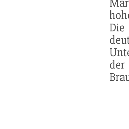
Man
ho
Die
deu
Unt
der
Brau