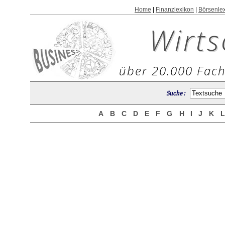
Home
|
Finanzlexikon
|
Börsenle
Wirts
über 20.000 Fach
Suche :
A
B
C
D
E
F
G
H
I
J
K