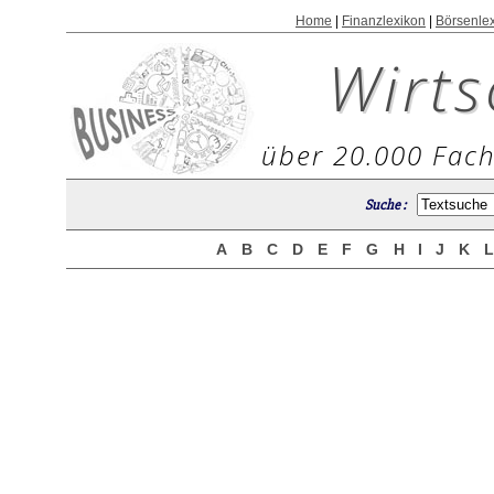
Home
|
Finanzlexikon
|
Börsenle
Wirts
über 20.000 Fach
Suche :
A
B
C
D
E
F
G
H
I
J
K