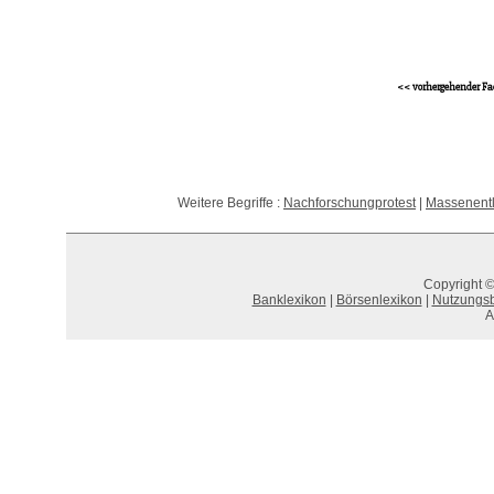
<< vorhergehender Fa
Weitere Begriffe :
Nachforschungprotest
|
Massenent
Copyright ©
Banklexikon
|
Börsenlexikon
|
Nutzungs
A